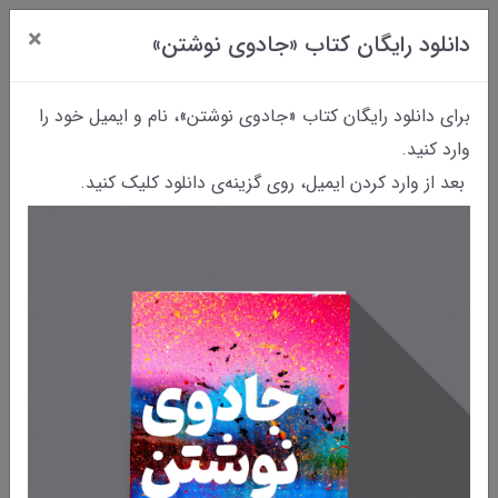
×
دانلود رایگان کتاب «جادوی نوشتن»
0
برای دانلود رایگان کتاب «جادوی نوشتن»، نام و ایمیل خود را
وارد کنید.
بعد از وارد کردن ایمیل، روی گزینه‌ی دانلود کلیک کنید.
کتاب های پلیسی
چرا کتاب های " معمّایی " می خوانم؟
/44
از دوران کودکی سریال های جنایی و معمایی سریال های محبوب من بودند.
تک تک قسمت های سریال های " پوآرو " و " داستان های شرلوک هلمز " را با
دقت تماشا می کردم و در دوران راهنمایی تمام کتاب های " آگاتا کریستی " و
" سر آرتور کانن دویل " را خواندم.