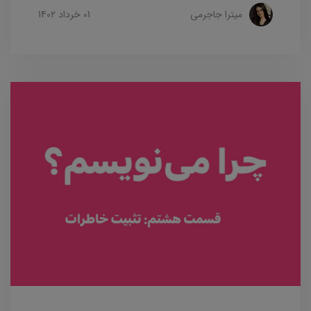
میترا جاجرمی
01 خرداد 1402