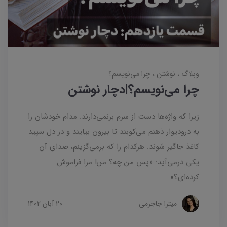
وبلاگ
نوشتن
چرا می‌نویسم؟
چرا می‌نویسم؟|دچار نوشتن
زیرا که واژه‌ها دست از سرم برنمی‌دارند. مدام خودشان را
به درودیوار ذهنم می‌کوبند تا بیرون بیایند و در دل سپید
کاغذ جاگیر شوند. هرکدام را که برمی‌گزینم، صدای آن
یکی درمی‌آید: «پس من چه؟ من! مرا فراموش
کرده‌ای؟»
میترا جاجرمی
20 آبان 1402