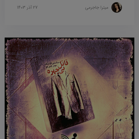
میترا جاجرمی
27 آذر 1403