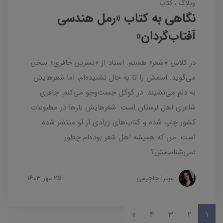
وبلاگ
کتاب
نگاهی به کتاب «رمل هندسی
آفتاب‌گردان»
در کلاس «شعر» هستم. استاد از «نسرین جافری» سخن
می‌گوید. اسمش را تا به حال نشنیده‌ام، اما شعرهایش
به دلم می‌نشیند. در گوگل جست‌وجو می‌کنم. جافری
شاعری اهل لرستان است. شعرهایش بارها در مطبوعات
کشور چاپ شده و کتاب‌های زیادی از او منتشر شده
است. من که همیشه اهل شعر بوده‌ام چطور
نمی‌شناسمش؟
میترا جاجرمی
25 مهر 1403
»
4
3
2
1