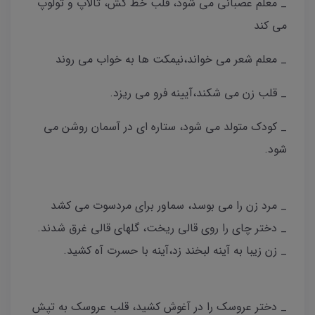
_ معلم عصبانی می شود، قلب خط کش، تالاپ‌ و تولوپ
می کند
_ معلم شعر می خواند،نیمکت ها به خواب می روند
_ قلب زن می شکند،آیینه فرو می ریزد.
_ کودک متولد می شود، ستاره ای در آسمان روشن می
شود.
_ مرد زن را می بوسد، سماور برای مردسوت می کشد
_ دختر چای را روی قالی ریخت، گلهای قالی غرق شدند.
_ زن زیبا به آینه لبخند زد،آینه با حسرت آه کشید‌.
_ دختر عروسک را در آغوش کشید، قلب عروسک به تپش