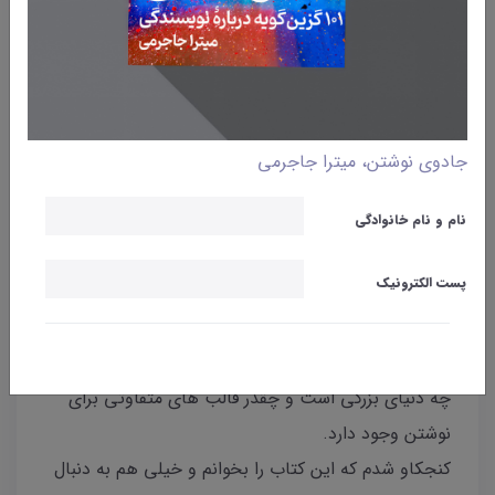
وبلاگ
کاریکلماتور
نوشتن
کاریکلماتورنویسی
جادوی نوشتن، میترا جاجرمی
میترا جاجرمی
16 آذر 1400
نام و نام خانوادگی
اولین بار در کارگاه بداهه نویسی با
کاریکلماتور
آشنا شدم.
پست الکترونیک
شاهین کلانتری
کتاب " طنز خانگی نوشته بیژن اسدی پور
" را معرفی کرد و تکه هایی از کتاب را برایمان خواند. به
نظرم خیلی جالب و متفاوت آمد. آن روز فهمیدم نوشتن
چه دنیای بزرگی است و چقدر قالب های متفاوتی برای
نوشتن وجود دارد.
کنجکاو شدم که این کتاب را بخوانم و خیلی هم به دنبال