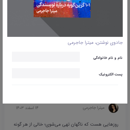
جادوی نوشتن، میترا جاجرمی
نام و نام خانوادگی
پست الکترونیک
وبلاگ
نوشتن
تهی‌دلِ پُرانگیزه
میترا جاجرمی
14 اسفند 1403
روزهایی هست که ناگهان تهی می‌شوی؛ خالی از هر گونه