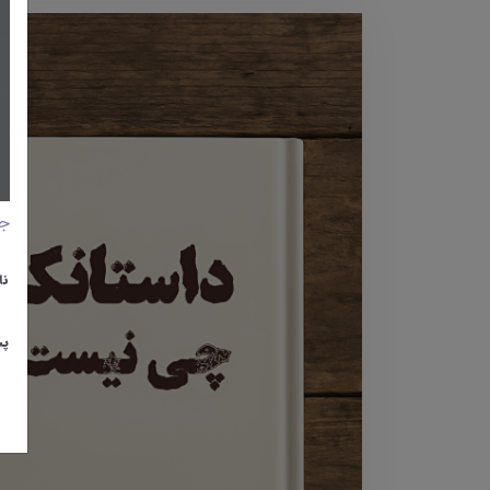
جا
نا
پس