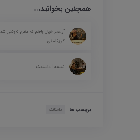
همچنین بخوانید...
آن‌قدر خیال بافتم که مغزم نخ‌کش شد 
کاریکلماتور
نسخه | داستانک
برچسب ها
داستانک