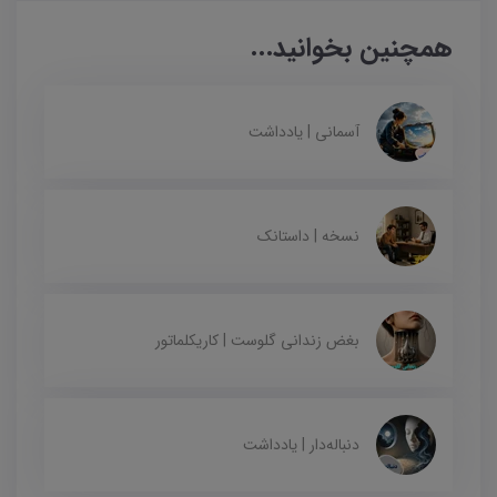
همچنین بخوانید...
آسمانی | یادداشت
نسخه | داستانک
بغض زندانی گلوست | کاریکلماتور
دنباله‌دار | یادداشت