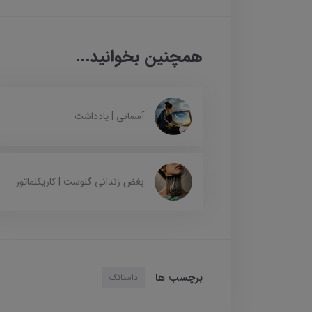
همچنین بخوانید...
آسمانی | یادداشت
بغض زندانی گلوست | کاریکلماتور
برچسب ها
داستانک