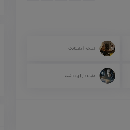
نسخه | داستانک
دنباله‌دار | یادداشت