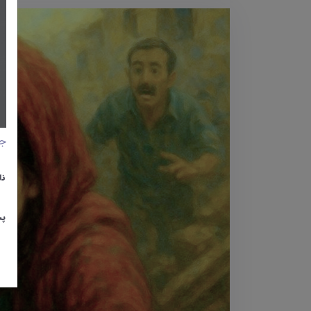
جا
نا
پس