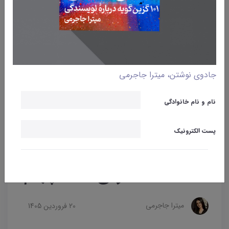
جادوی نوشتن، میترا جاجرمی
نام و نام خانوادگی
پست الکترونیک
وبلاگ
داستانک‌
داستانک شماره‌ی ۳۸ | چهلم
میترا جاجرمی
20 فروردین 1405