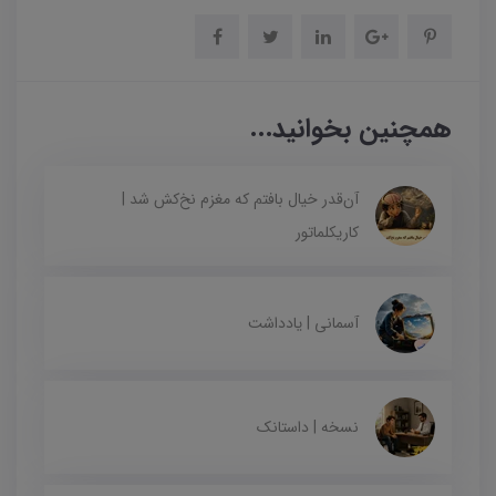
همچنین بخوانید...
آن‌قدر خیال بافتم که مغزم نخ‌کش شد |
کاریکلماتور
آسمانی | یادداشت
نسخه | داستانک