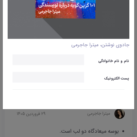
جادوی نوشتن، میترا جاجرمی
نام و نام خانوادگی
پست الکترونیک
وبلاگ
بوسه
میترا جاجرمی
29 فروردین 1405
بوسه میعادگاه دو لب است.