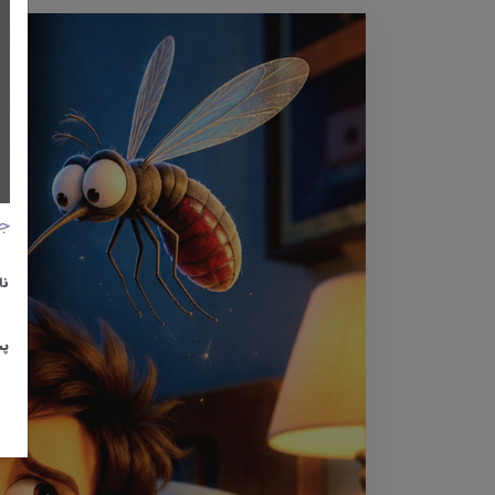
جا
نا
پس