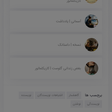
کاریکلماتور
آسمانی | یادداشت
نسخه | داستانک
بغض زندانی گلوست | کاریکلماتور
برچسب ها
گاهشمار
اشتباهات نویسندگان
نویسنده
نویسندگی
نوشتن