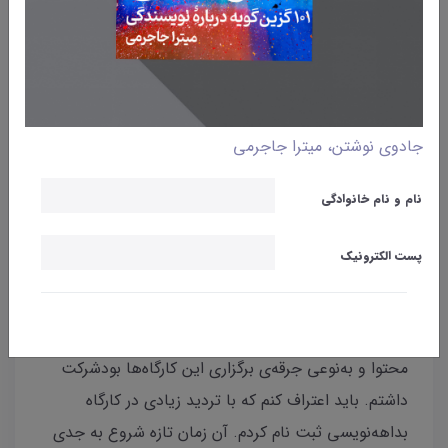
وبلاگ
نوشتن
تجربه‌ی من از کارگاه تولید
محتوا
جادوی نوشتن، میترا جاجرمی
میترا جاجرمی
30 ارديبهشت 1401
نام و نام خانوادگی
امروز می‌خواهم در مورد کارگاه تولید محتوای
استاد
پست الکترونیک
شاهین کلانتری
برایتان بگویم. من در شش دوره از این
کارگاه شرکت داشتم. البته بهتر است بگویم هفت دوره‌.
چون در کارگاه بداهه‌نویسی هم که قبل از کارگاه تولید
محتوا و به‌نوعی جرقه‌ی برگزاری این کارگاه‌ها بودشرکت
داشتم. باید اعتراف کنم که با تردید زیادی در کارگاه
بداهه‌نویسی ثبت نام کردم. آن زمان تازه شروع به جدی