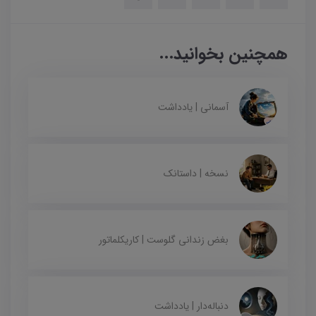
همچنین بخوانید...
آسمانی | یادداشت
نسخه | داستانک
بغض زندانی گلوست | کاریکلماتور
دنباله‌دار | یادداشت