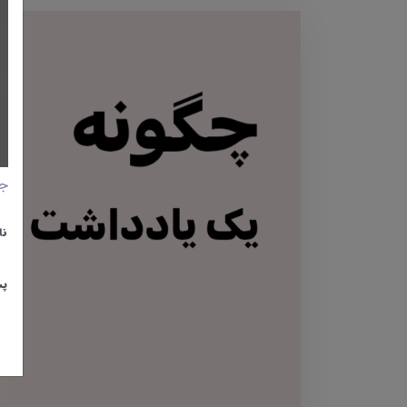
جا
نا
پس