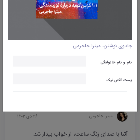
جادوی نوشتن، میترا جاجرمی
نام و نام خانوادگی
پست الکترونیک
وبلاگ
نوشتن
کتاب «رؤیای نوشتن»
رؤیای نوشتن | فصل اول
میترا جاجرمی
26 دی 1402
آتنا با صدای زنگ ساعت، از خواب بیدار شد.