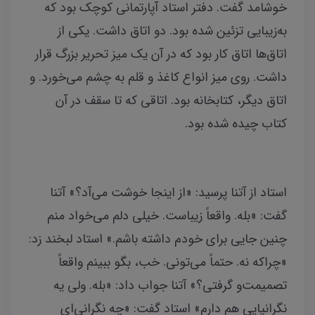
خوشامد گفت. دفتر استاد آپارتمانی کوچک بود که
به‌زیبایی تزئین شده بود. دو اتاق داشت. یکی از
اتاق‌ها اتاق کار بود که در آن یک میز تحریر بزرگ قرار
داشت. روی میز انواع کاغذ و قلم به چشم می‌خورد. و
اتاق دیگر، کتابخانه بود. اتاقی که تا سقف در آن
کتاب چیده شده بود.
استاد از آتنا پرسید: «از اینجا خوشت می‌آد؟» آتنا
گفت: «بله. واقعاً زیباست. خیلی دلم می‌خواد منم
چنین جایی برای خودم داشته باشم.» استاد لبخند زد:
«چراکه نه. حتماً می‌تونی. خب، بگو ببینم واقعاً
تصمیمت‌و گرفتی؟» آتنا جواب داد: «بله. ولی یه
نگرانیایی هم دارم» استاد گفت: «چه نگرانی‌ای