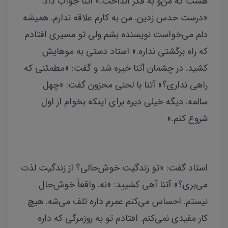
هست که من‌و به فکر انداخت.» آتنا جواب داد:
«درست حدس زدین. من به کارم علاقه ندارم. همیشه
دلم می‌خواست نویسنده بشم ولی تو مسیری افتادم
که راه برگشتی نداره.» استاد دستی به موهایش
کشید. در چشمان آتنا خیره شد و گفت: «مطمئنی که
راهی نداری؟» آتنا با لحنی محزون گفت: «چهل
سالمه. دیگه خیلی دیره برای اینکه بخوام از اول
شروع کنم.»
استاد گفت: «تو زندگیت خوش‌حالی؟ از زندگیت لذت
می‌بری؟» آتنا آهی کشیید: «نه. واقعاً خوش‌حال
نیستم. احساس می‌کنم عمرم داره تلف می‌شه. هیچ
کار مفیدی نمی‌کنم. افتادم تو یه روزمرگی که داره