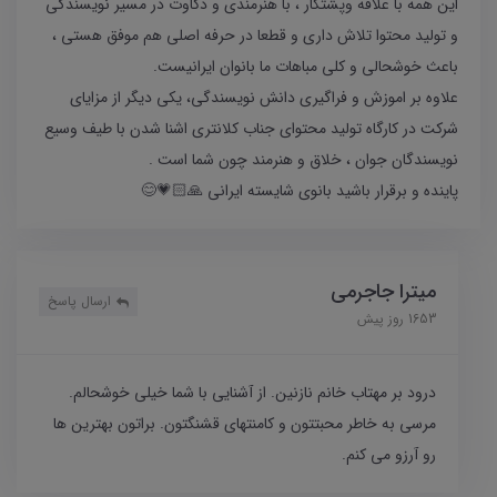
این همه با علاقه وپشتکار ، با هنرمندی و ذکاوت در مسیر نویسندگی
و تولید محتوا تلاش داری و قطعا در حرفه اصلی هم موفق هستی ،
باعث خوشحالی و کلی مباهات ما بانوان ایرانیست.
علاوه بر اموزش و فراگیری دانش نویسندگی، یکی دیگر از مزایای
شرکت در کارگاه تولید محتوای جناب کلانتری اشنا شدن با طیف وسیع
نویسندگان جوان ، خلاق و هنرمند چون شما است .
پاینده و برقرار باشید بانوی شایسته ایرانی 🙏🏻💗😊
میترا جاجرمی
ارسال پاسخ
1653 روز پیش
درود بر مهتاب خانم نازنین. از آشنایی با شما خیلی خوشحالم.
مرسی به خاطر محبتتون و کامنتهای قشنگتون. براتون بهترین ها
رو آرزو می کنم.