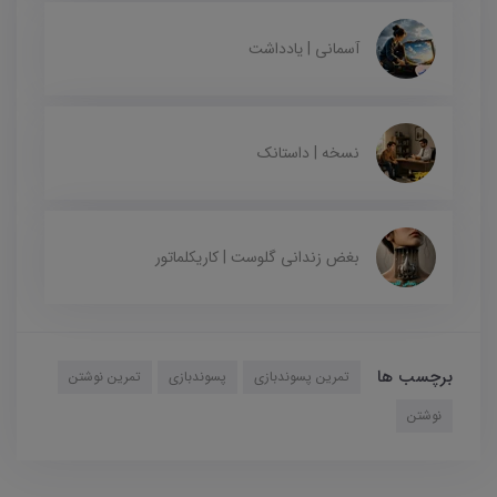
آسمانی | یادداشت
نسخه | داستانک
بغض زندانی گلوست | کاریکلماتور
برچسب ها
تمرین پسوندبازی
پسوندبازی
تمرین نوشتن
نوشتن