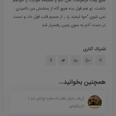
هیچ وقت فراموشت نمی کنم و همیشه هوایت را خواهم
داشت، تو هم قول بده هیچ گاه از بخشش من ناامیدی
نمی شوی."حوا لبخند زد ، از صمیم قلب قول داد و دست
در دست آدم به سوی زمین رهسپار شد.
اشتراک گذاری
همچنین بخوانید...
آن‌قدر خیال بافتم که مغزم نخ‌کش شد |
کاریکلماتور