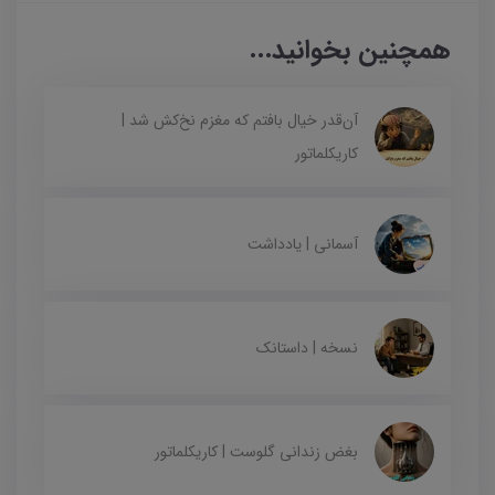
همچنین بخوانید...
آن‌قدر خیال بافتم که مغزم نخ‌کش شد |
کاریکلماتور
آسمانی | یادداشت
نسخه | داستانک
بغض زندانی گلوست | کاریکلماتور