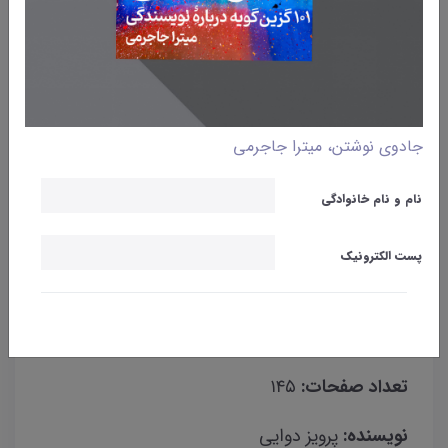
وبلاگ
کتاب
جادوی نوشتن، میترا جاجرمی
معرفی کتاب «سبزپری»
نام و نام خانوادگی
میترا جاجرمی
16 فروردین 1402
پست الکترونیک
نام کتاب:
سبزپری
تاریخ چاپ:
۱۴۰۰
تعداد صفحات:
۱۴۵
نویسنده:
پرویز دوایی