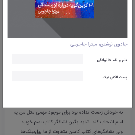
وبلاگ
نوشتن
قصه‌ی بیل‌بیلَک
میترا جاجرمی
02 فروردین 1401
جادوی نوشتن، میترا جاجرمی
من یک بیل‌بیلک هستم. اصلن شما می‌دونین بیل‌بیلک
نام و نام خانوادگی
چیه؟ شرط می‌بندم که نمی‌دونید. بعضی کتابا داخلشون
یه چیزی هست که وقتی شما کتاب رو می‌خونید،
پست الکترونیک
می‌تونید اون رو لای کتاب بذارید تا به شما نشون بده تا
کجای کتاب رو خوندین. آهان حالا تازه فهمیدین من چیم.
من همون بیل‌بیلکم. البته تا امروز اسم نداشتم. هیچ‌کس
به خودش زحمت نداده بود برای موجود مهمی مثل من یه
اسم انتخاب کنه. شاید بگین نشانگر کتاب اسم خوبیه.
ولی نشانگرهای کتاب کاملن متفاوت از ما بیل‌بیلک‌ها