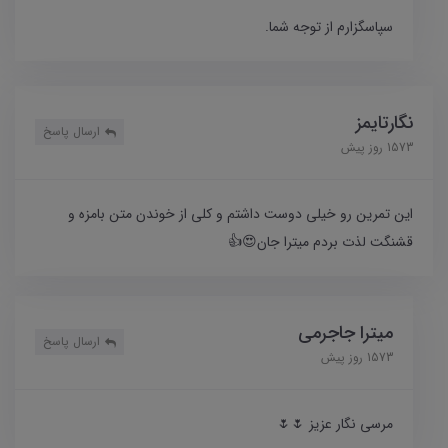
سپاسگزارم از توجه شما.
نگارتایمز
ارسال پاسخ
1573 روز پیش
این تمرین رو خیلی دوست داشتم و کلی از خوندن متن بامزه و
قشنگت لذت بردم میترا جان😍👍
میترا جاجرمی
ارسال پاسخ
1573 روز پیش
مرسی نگار عزیز 🌷🌷