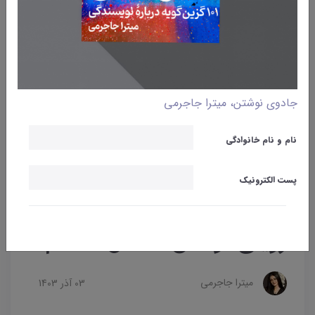
جادوی نوشتن، میترا جاجرمی
نام و نام خانوادگی
پست الکترونیک
وبلاگ
نوشتن
آموزش نویسندگی
کتاب «رؤیای نوشتن»
رؤیای نوشتن | فصل هشتم
میترا جاجرمی
03 آذر 1403