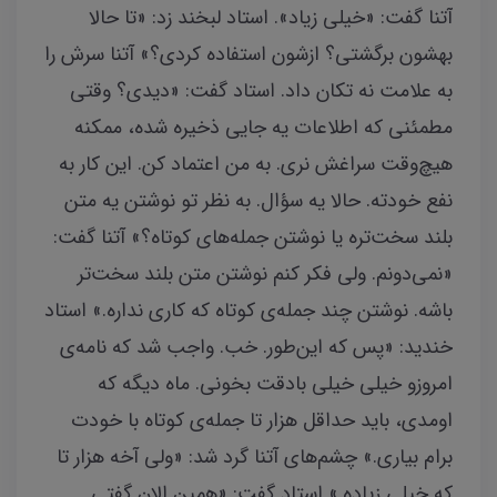
آتنا گفت: «خیلی زیاد». استاد لبخند زد: «تا حالا
بهشون برگشتی؟ ازشون استفاده کردی؟» آتنا سرش را
به علامت نه تکان داد. استاد گفت: «دیدی؟ وقتی
مطمئنی که اطلاعات یه جایی ذخیره شده، ممکنه
هیچ‌وقت سراغش نری. به من اعتماد کن. این کار به
نفع خودته. حالا یه سؤال. به نظر تو نوشتن یه متن
بلند سخت‌تره یا نوشتن جمله‌های کوتاه؟» آتنا گفت:
«نمی‌دونم. ولی فکر کنم نوشتن متن بلند سخت‌تر
باشه. نوشتن چند جمله‌ی کوتاه که کاری نداره.» استاد
خندید: «پس که این‌طور. خب. واجب شد که نامه‌ی
امروزو خیلی خیلی بادقت بخونی. ماه دیگه که
اومدی، باید حداقل هزار تا جمله‌ی کوتاه با خودت
برام بیاری.» چشم‌های آتنا گرد شد: «ولی آخه هزار تا
که خیلی زیاده.» استاد گفت: «همین الان گفتی