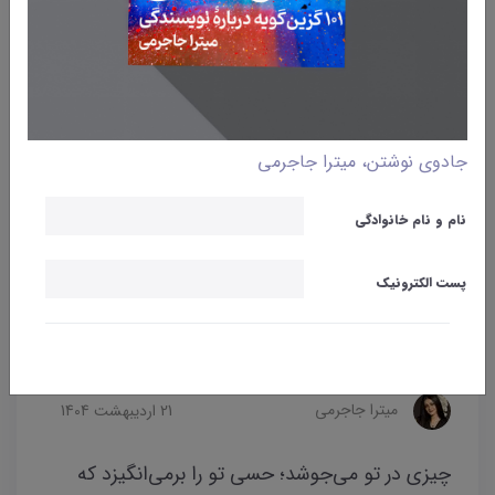
جادوی نوشتن، میترا جاجرمی
نام و نام خانوادگی
پست الکترونیک
وبلاگ
نوشتن
آموزش نویسندگی
طلسم آغازین
میترا جاجرمی
21 ارديبهشت 1404
چیزی در تو می‌جوشد؛ حسی تو را برمی‌انگیزد که