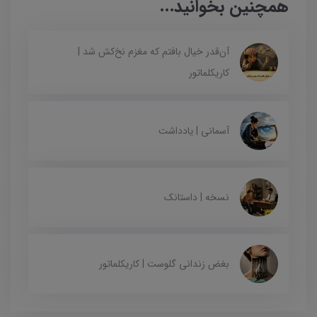
همچنین بخوانید...
آن‌قدر خیال بافتم که مغزم نخ‌کش شد |
کاریکلماتور
آسمانی | یادداشت
نسخه | داستانک
بغض زندانی گلوست | کاریکلماتور