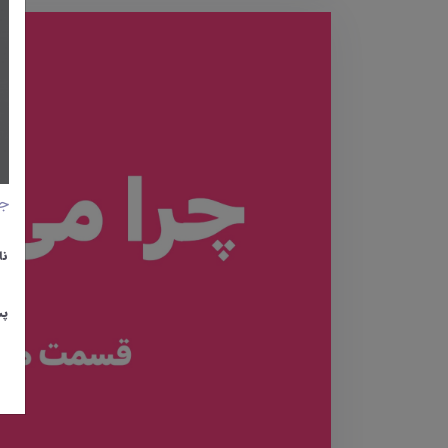
جا
نا
پس