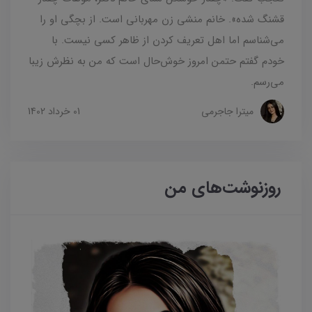
قشنگ شده». خانم منشی زن مهربانی است. از بچگی او را
می‌شناسم اما اهل تعریف کردن از ظاهر کسی نیست. با
خودم گفتم حتمن امروز خوش‌حال است که من به‌ نظرش زیبا
می‌رسم.
میترا جاجرمی
01 خرداد 1402
روزنوشت‌های من