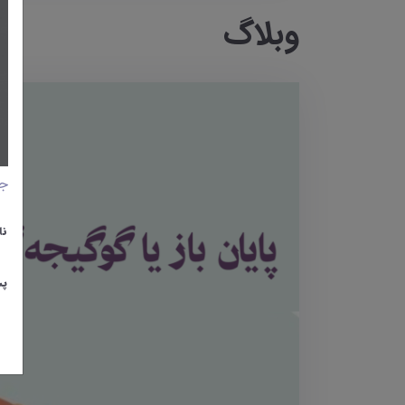
وبلاگ
جا
نا
پس