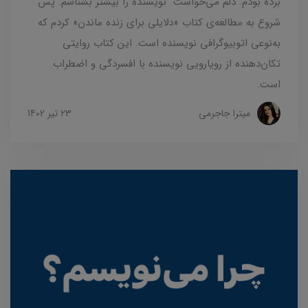
برده بودم. دلم می‌خواست نویسنده‌ را بیشتر بشناسم. پس
شروع به مطالعه‌ی کتاب «دلایلی برای زنده ماندن» کردم که
به‌نوعی اتوبیوگرافی نویسنده است. این کتاب روایتی
تکان‌دهنده از رویارویی نویسنده با افسردگی و اضطراب
است.
میترا جاجرمی
23 تير 1402