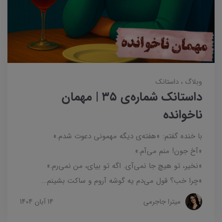
وبلاگ
داستانک‌
داستانک شماره‌ی ۳۵ | مهمان
ناخوانده
با خنده گفتم: «هفته‌ی دیگه مهمونی دعوت شدم.»
«آخ جون! منم می‌آم.»
«نخیر، تو هیچ جا نمی‌آی. اگه تو بیای، من نمی‌رم.»
«چرا خب؟ قول می‌دم یه گوشه آروم و ساکت بشینم...
میترا جاجرمی
14 آبان 1404