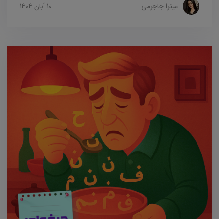
میترا جاجرمی
10 آبان 1404