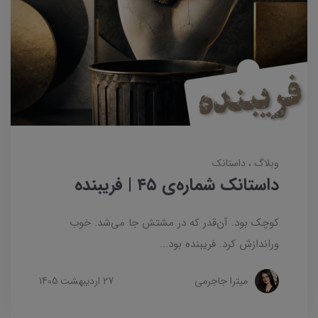
وبلاگ
داستانک‌
داستانک شماره‌ی ۴۵ | فریبنده
کوچک بود. آن‌قدر که در مشتش جا می‌شد. خوب
وراندازش کرد. فریبنده بود...
میترا جاجرمی
27 ارديبهشت 1405