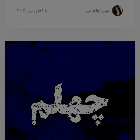
میترا جاجرمی
28 فروردین 1405