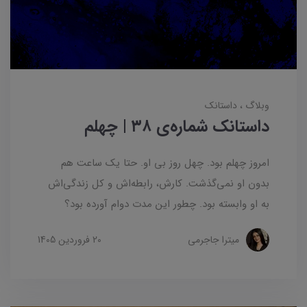
وبلاگ
داستانک‌
داستانک شماره‌ی ۳۸ | چهلم
امروز چهلم بود. چهل روز بی او. حتا یک ساعت هم
بدون او نمی‌گذشت. کارش، رابطه‌اش و کل زندگی‌اش
به او وابسته بود. چطور این مدت دوام آورده بود؟
میترا جاجرمی
20 فروردین 1405