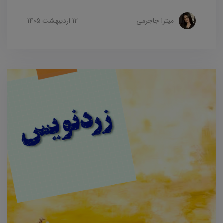
میترا جاجرمی
12 ارديبهشت 1405