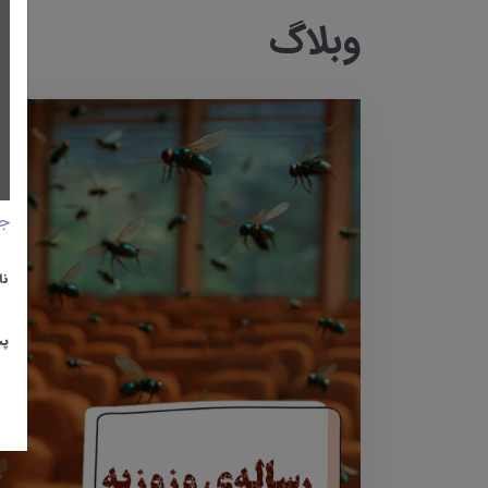
وبلاگ
جا
نا
پس