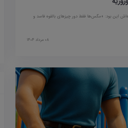
ه‌اش این بود: «مگس‌ها فقط دور چیزهای بالقوه فاسد و
08 مرداد 1404