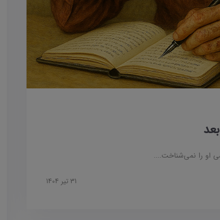
او را نمی‌شناخت....
31 تير 1404